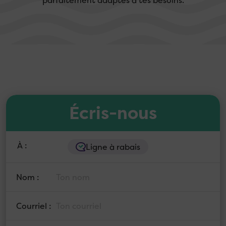
parfaitement adaptés à tes besoins.
Écris-nous
À :
Ligne à rabais
Nom :
Courriel :