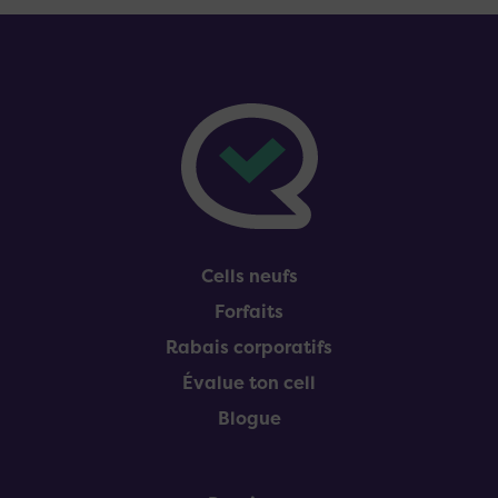
Pied de page
Cells neufs
Forfaits
Rabais corporatifs
Évalue ton cell
Blogue