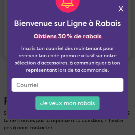
l’entremise de message électronique
X
commerciaux (courriel ou SMS) ou par des
communications téléphoniques.
Bienvenue sur Ligne à Rabais
J'accepte
Obtiens 30 % de rabais
Envoyer
Inscris ton courriel dès maintenant pour
recevoir ton code promo exclusif sur notre
sélection d’accessoires, à communiquer à ton
représentant lors de ta commande.
FAQ
Je veux mon rabais
Si tu as des questions, consulte les réponses juste ici. Si
tu ne trouves pas la réponse à ta question, n’hésite
pas à nous contacter.