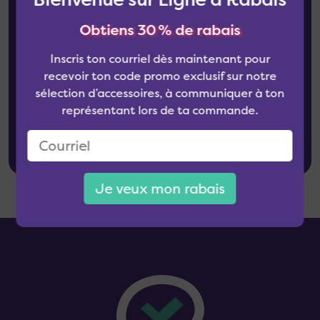
Obtiens 30 % de rabais
Questions ou
Inscris ton courriel dès maintenant pour
commentaires ?
recevoir ton code promo exclusif sur notre
sélection d’accessoires, à communiquer à ton
représentant lors de ta commande.
Contacte-nous
Je veux mon rabais
Pied de page