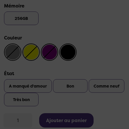
Mémoire
256GB
Couleur
État
A manqué d'amour
Bon
Comme neuf
Très bon
Ajouter au panier