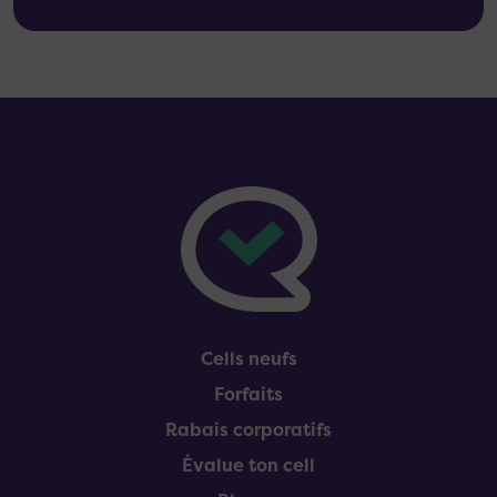
Pied de page
Cells neufs
Forfaits
Rabais corporatifs
Évalue ton cell