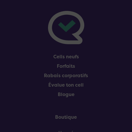
Pied de page
Cells neufs
Forfaits
Rabais corporatifs
Évalue ton cell
Blogue
Boutique