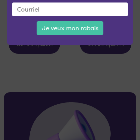
Google Pixel 8
Apple iPhone 15 Plus
À partir de
À partir de
249.95$
549.95$
Je veux mon rabais
Voir les options
Voir les options