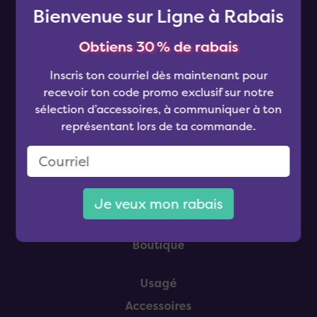
Pied de page
Bienvenue sur Ligne à Rabais
Obtiens 30 % de rabais
Inscris ton courriel dès maintenant pour
recevoir ton code promo exclusif sur notre
Cells neufs
sélection d’accessoires, à communiquer à ton
Forfaits
représentant lors de ta commande.
Rabais corporatifs
Évalue ton cell
Blogue
Je veux mon rabais
Boutique
Usagé
Accessoires